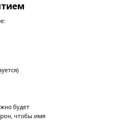
ятием
е:
зуется)
ежно будет
рон, чтобы имя