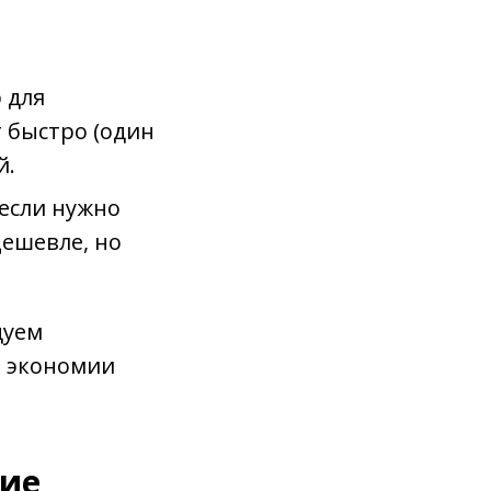
 для
 быстро (один
й.
если нужно
Дешевле, но
дуем
т экономии
ние