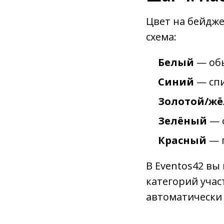
Цвет на бейдже
схема:
Белый
— об
Синий
— сп
Золотой/ж
Зелёный
— 
Красный
— 
В Eventos42 в
категорий учас
автоматически 