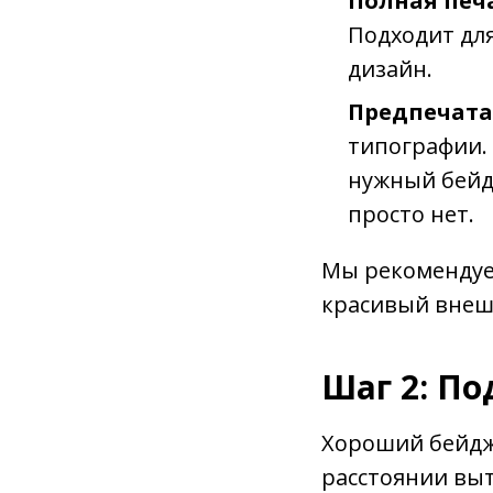
Полная печ
Подходит дл
дизайн.
Предпечат
типографии. 
нужный бейдж
просто нет.
Мы рекомендуем
красивый внешн
Шаг 2: П
Хороший бейдж
расстоянии выт