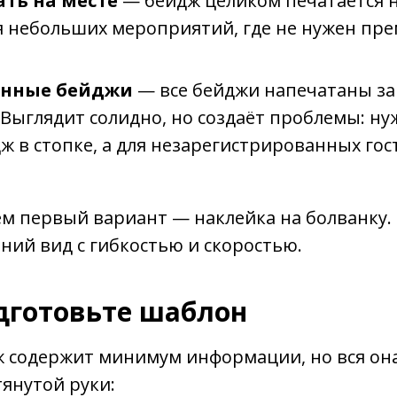
ать на месте
— бейдж целиком печатается н
я небольших мероприятий, где не нужен пр
анные бейджи
— все бейджи напечатаны за
Выглядит солидно, но создаёт проблемы: ну
 в стопке, а для незарегистрированных гос
 первый вариант — наклейка на болванку. 
ий вид с гибкостью и скоростью.
одготовьте шаблон
 содержит минимум информации, но вся она
янутой руки: