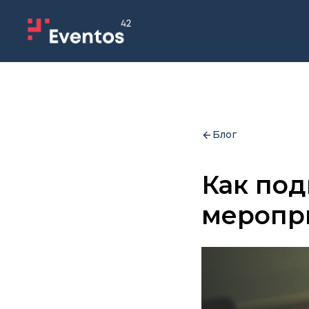
Блог
Как под
меропри