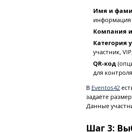
Имя и фам
информация 
Компания и
Категория 
участник, VIP
QR-код
(опц
для контроля
В
Eventos42
ест
задаёте размер
Данные участн
Шаг 3: В