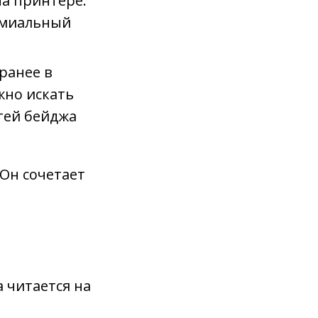
а принтере.
емиальный
ранее в
жно искать
тей бейджа
Он сочетает
 читается на