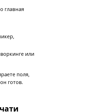
о главная
пикер,
творкинге или
раете поля,
он готов.
ечати