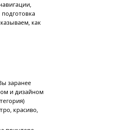
 навигации,
м подготовка
казываем, как
Вы заранее
пом и дизайном
тегория)
тро, красиво,