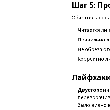
Шаг 5: П
Обязательно на
Читается ли 
Правильно ли
Не обрезают
Корректно ли
Лайфхаки
Двусторонн
переворачив
было видно в