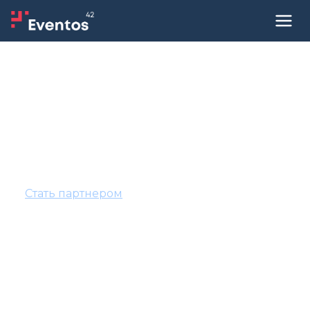
Офлайн-услуги для
мероприятий
Услуги по техническому обеспечению
мероприятий от наших партнеров в Москве
и Санкт-Петербурге
Стать партнером
Регистрация под ключ