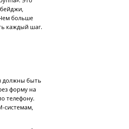
руппа». Это
 бейджи,
 Чем больше
ть каждый шаг.
и должны быть
рез форму на
по телефону.
M-системам,