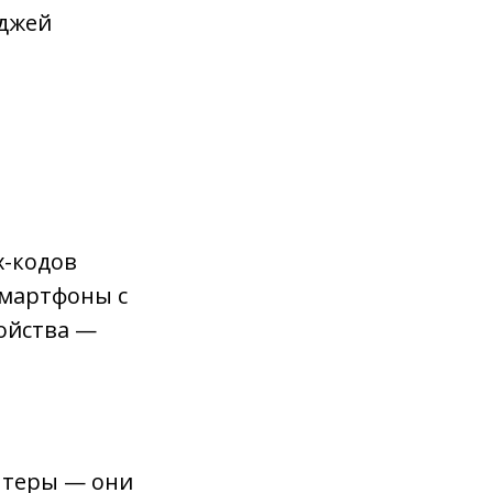
йджей
х-кодов
смартфоны с
ойства —
нтеры — они