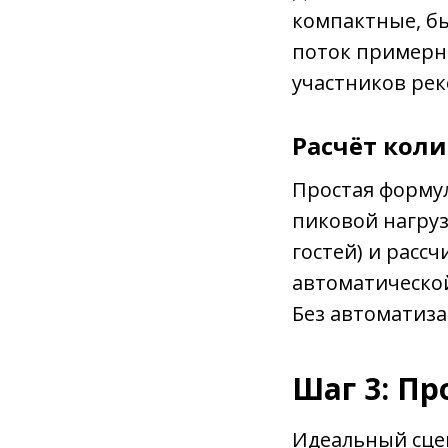
компактные, бы
поток примерно
участников рек
Расчёт коли
Простая формул
пиковой нагруз
гостей) и расс
автоматической
Без автоматиза
Шаг 3: Пр
Идеальный сце