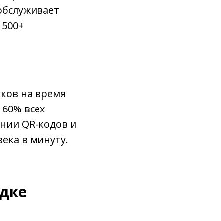
обслуживает
 500+
иков на время
 60% всех
ании QR-кодов и
ека в минуту.
адке