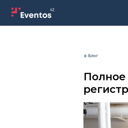
Блог
Полное 
регист