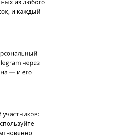
нных из любого
сок, и каждый
персональный
elegram через
на — и его
 участников:
Используйте
 мгновенно