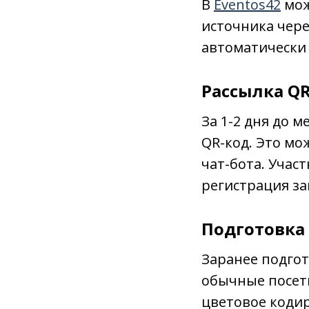
В
Eventos42
мож
источника чере
автоматически 
Рассылка Q
За 1-2 дня до 
QR-код. Это мо
чат-бота. Учас
регистрация за
Подготовка
Заранее подгот
обычные посети
цветовое кодир