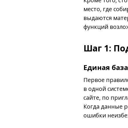
Кроме того, ст
место, где соб
выдаются матер
функций возлож
Шаг 1: П
Единая база
Первое правил
в одной систем
сайте, по приг
Когда данные р
ошибки неизбе