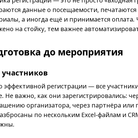
ойка регистрации — это не просто «входная г
ираются данные о посещаемости, печатаются
иалы, а иногда ещё и принимается оплата.
ено на стойку, тем важнее автоматизирова
одготовка до мероприятия
 участников
о эффективной регистрации — все участник
е. Не важно, как они зарегистрировались: че
лашению организатора, через партнёра или 
азбросаны по нескольким Excel-файлам и CR
жны.