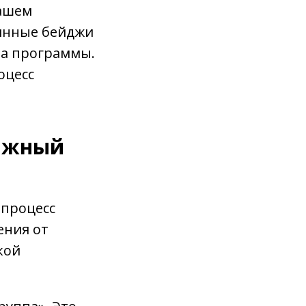
вашем
рянные бейджи
ла программы.
оцесс
важный
 процесс
ения от
кой