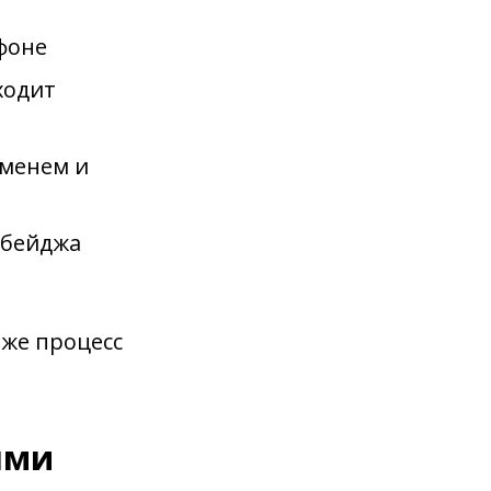
ефоне
ходит
именем и
 бейджа
 же процесс
ями