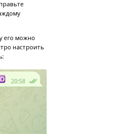
тправьте
каждому
у его можно
стро настроить
ь: