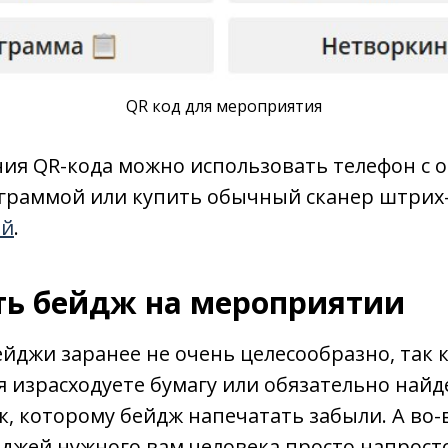
QR код для мероприятия
ия QR-кода можно использовать телефон с 
граммой или купить обычный сканер штрих-
ой
.
ать бейдж на мероприятии
ейджи заранее не очень целесообразно, так к
я израсходуете бумагу или обязательно найд
, которому бейдж напечатать забыли. А во-
джей нужного вам человека просто напросто