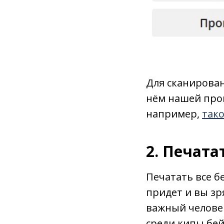
Для сканирован
нём нашей про
например,
так
2. Печат
Печатать все б
придет и вы зр
важный человек
среди кипы бей