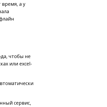
 время, а у
чала
офлайн
да, чтобы не
ах или excel-
автоматически
нный сервис,