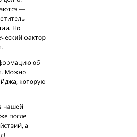
ваются —
сетитель
лии. Но
веческий фактор
.
нформацию об
л. Можно
ейджа, которую
 в нашей
же после
йствий, а
д!