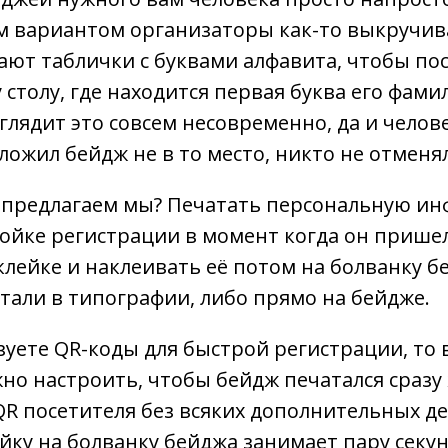
им вариантом организаторы как-то выкручи
ют таблички с буквами алфавита, чтобы по
 столу, где находится первая буква его фами
ыглядит это совсем несовременно, да и чело
оложил бейдж не в то место, никто не отменял
 предлагаем мы? Печатать персональную и
тойке регистрации в момент когда он прише
клейке и наклеивать её потом на болванку б
тали в типографии, либо прямо на бейдже.
зуете QR-коды для быстрой регистрации, то
о настроить, чтобы бейдж печатался сразу 
R посетителя без всяких дополнительных де
йку на болванку бейджа занимает пару секун