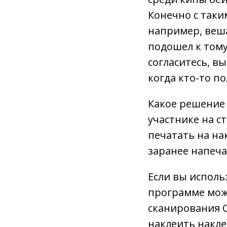
Конечно с так
например, веша
подошел к тому
согласитесь, в
когда кто-то п
Какое решение
участнике на с
печатать на на
заранее напеча
Если вы исполь
программе можн
сканирования Q
наклеить накле