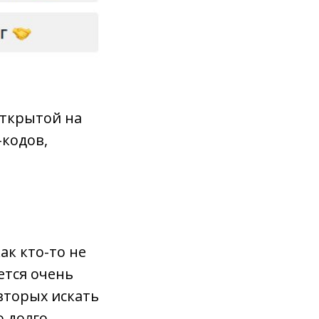
открытой на
кодов,
ак кто-то не
ется очень
вторых искать
 долго.