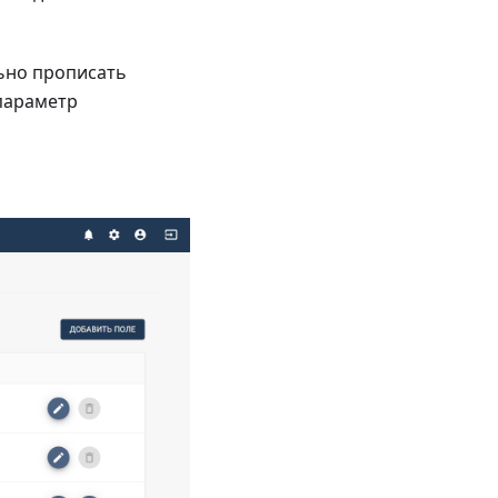
ьно прописать
 параметр