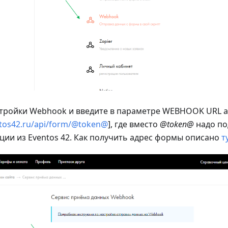
стройки Webhook и введите в параметре WEBHOOK URL 
ntos42.ru/api/form/@token@
],
где вместо
@token@
надо по
ии из Eventos 42. Как получить адрес формы описано
т