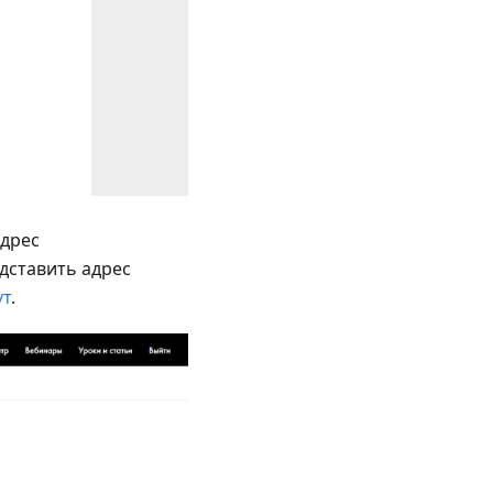
адрес
дставить адрес
ут
.