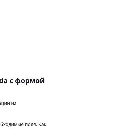
lda с формой
ации на
обходимые поля. Как