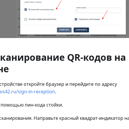
Сканирование QR-кодов на
не
тройстве откройте браузер и перейдите по адресу
os42.ru/sign-in-reception
.
 помощью пин-кода стойки.
сканирования. Направьте красный квадрат-индикатор на