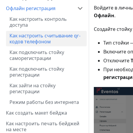
Войдите в личн
Офлайн регистрация
Офлайн
.
Как настроить контроль
доступа
Создайте стойк
Как настроить считывание qr-
кодов телефоном
Тип стойки
Включите о
Как подключить стойку
саморегистрации
Отключите
Как подключить стойку
При необход
регистрации
регистрац
Как зайти на стойку
регистрации
Режим работы без интернета
Как создать макет бейджа
Как настроить печать бейджей
на месте