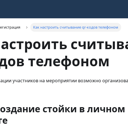
егистрация
Как настроить считывание qr-кодов телефоном
настроить считыв
одов телефоном
рации участников на мероприятии возможно организов
Создание стойки в личном
те