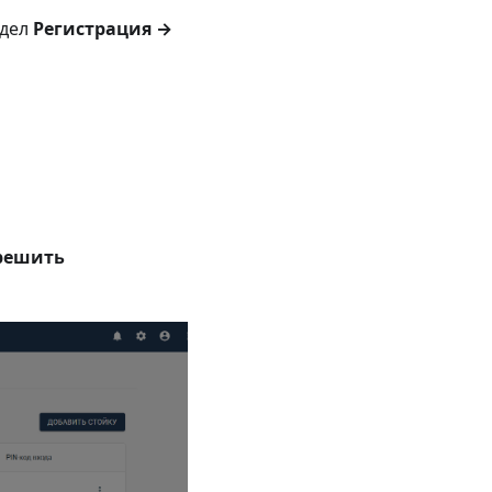
здел
Регистрация →
решить